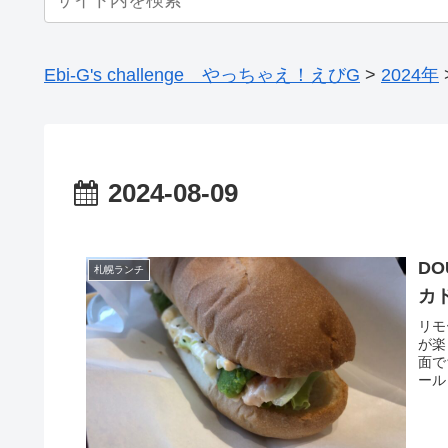
Ebi-G's challenge やっちゃえ！えびG
>
2024年
2024-08-09
D
札幌ランチ
カ
リモ
が楽
面で
ール