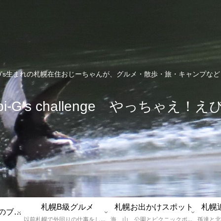
0’s生まれの札幌在住おじーちゃんが、グルメ・散歩・旅・キャンプな
bi-G's challenge やっちゃえ！え
札幌B級グルメ
札幌お出かけスポット
札幌
えびGとは？札幌のブログ運営者プロフィール
以前札幌で外回りの仕事をしていた還暦過ぎブロガー「えびG」がランチ（サラリーマンランチ、サラメシ）を中心に、おそば、ラーメン、中華、日替わりランチを「札幌Bグルメ」と題してレポートしているブログカテゴリーのページです。現在は定年後の再雇用で札幌中とはいかなまでも会社の近くのすすきの界隈や家のある札幌市南区を中心に徘徊しております。
海、山、公園とピクニックポイントや名所、旧跡などなど、、、、、札幌はもとより郊外の無理なく日帰りでいって帰ってこれるお出かけスポットを孫っち達（小学５、３年生、幼稚園年長さんの３人）とえびGがお出かけをして紹介しているページです。