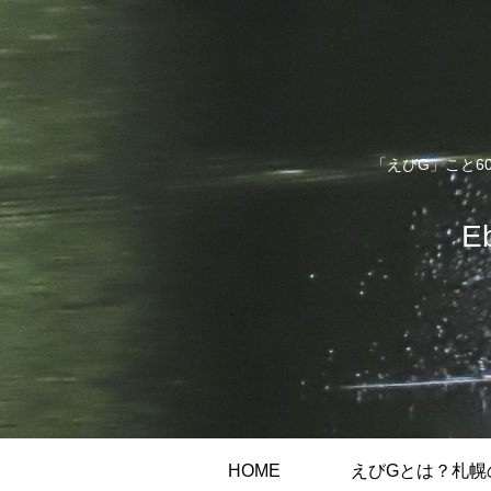
「えびG」こと6
E
HOME