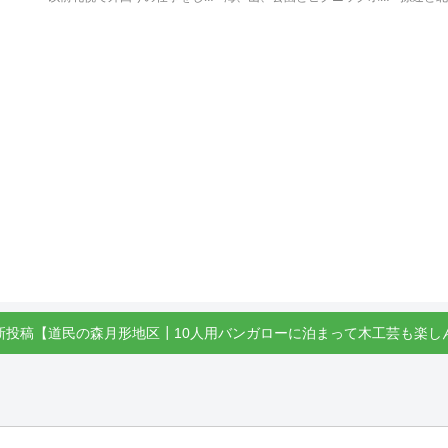
新投稿【道民の森月形地区┃10人用バンガローに泊まって木工芸も楽し