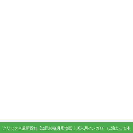
クリック⇒最新投稿【道民の森月形地区┃10人用バンガローに泊まって木