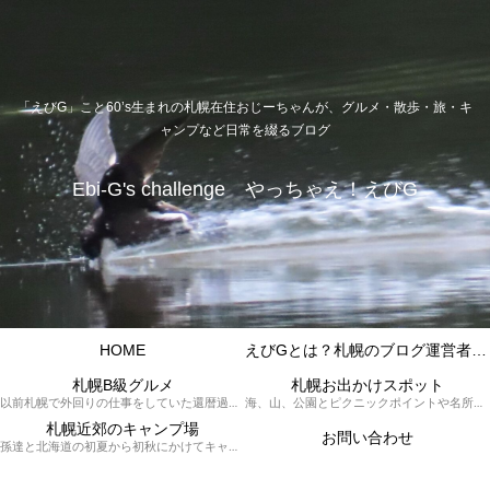
「えびG」こと60’s生まれの札幌在住おじーちゃんが、グルメ・散歩・旅・キ
ャンプなど日常を綴るブログ
Ebi-G's challenge やっちゃえ！えびG
HOME
えびGとは？札幌のブログ運営者プロフィール
札幌B級グルメ
札幌お出かけスポット
以前札幌で外回りの仕事をしていた還暦過ぎブロガー「えびG」がランチ（サラリーマンランチ、サラメシ）を中心に、おそば、ラーメン、中華、日替わりランチを「札幌Bグルメ」と題してレポートしているブログカテゴリーのページです。現在は定年後の再雇用で札幌中とはいかなまでも会社の近くのすすきの界隈や家のある札幌市南区を中心に徘徊しております。
海、山、公園とピクニックポイントや名所、旧跡などなど、、、、、札幌はもとより郊外の無理なく日帰りでいって帰ってこれるお出かけスポットを孫っち達（小学５、３年生、幼稚園年長さんの３人）とえびGがお出かけをして紹介しているページです。
札幌近郊のキャンプ場
お問い合わせ
孫達と北海道の初夏から初秋にかけてキャンプに出かけます。キャンプ場情報だったり料理だったり花火や遊びに虫取りとまさに「やっちゃえ！えびG」やりたい放題のブログです。