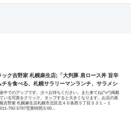
ラック吉野家 札幌麻生店;「大判豚 肩ロース丼 旨辛
ムチを食べる、札幌サラリーマンランチ、サラメシ
途中でのアップです。少々お待ちください。また来てね(^o^)掲載
ている写真をクリック、タップすると大きくなります。お店の基
報吉野家 札幌麻生店札幌市北区北４０条西５丁目３３１－１
;011-792-5787営業時間;5:00...