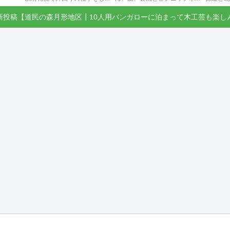
新投稿【道民の森月形地区┃10人用バンガローに泊まって木工芸も楽し