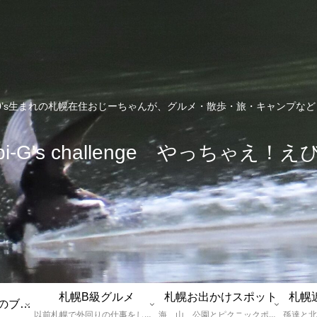
0’s生まれの札幌在住おじーちゃんが、グルメ・散歩・旅・キャンプな
bi-G's challenge やっちゃえ！え
札幌B級グルメ
札幌お出かけスポット
札幌
えびGとは？札幌のブログ運営者プロフィール
以前札幌で外回りの仕事をしていた還暦過ぎブロガー「えびG」がランチ（サラリーマンランチ、サラメシ）を中心に、おそば、ラーメン、中華、日替わりランチを「札幌Bグルメ」と題してレポートしているブログカテゴリーのページです。現在は定年後の再雇用で札幌中とはいかなまでも会社の近くのすすきの界隈や家のある札幌市南区を中心に徘徊しております。
海、山、公園とピクニックポイントや名所、旧跡などなど、、、、、札幌はもとより郊外の無理なく日帰りでいって帰ってこれるお出かけスポットを孫っち達（小学５、３年生、幼稚園年長さんの３人）とえびGがお出かけをして紹介しているページです。