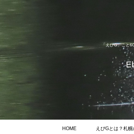
「えびG」こと6
E
HOME