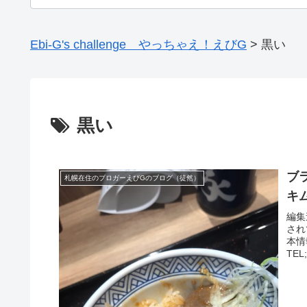
Ebi-G's challenge やっちゃえ！えびG
>
黒い
黒い
ブ
札幌在住のブロガーえびGのブログ（徒然）
キ
編集
され
本情
TEL