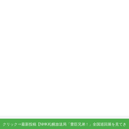
クリック⇒最新投稿【NHK札幌放送局「豊臣兄弟！」全国巡回展を見てき