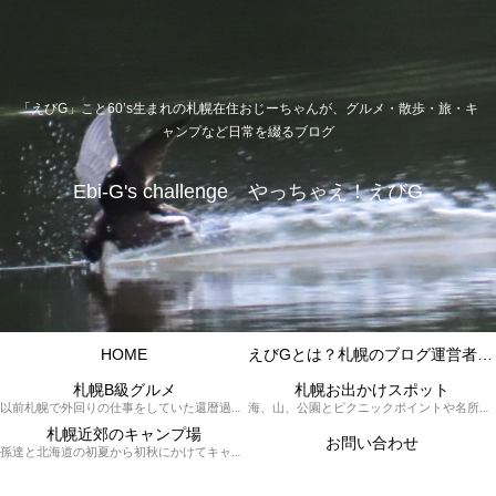
「えびG」こと60’s生まれの札幌在住おじーちゃんが、グルメ・散歩・旅・キ
ャンプなど日常を綴るブログ
Ebi-G's challenge やっちゃえ！えびG
HOME
えびGとは？札幌のブログ運営者プロフィール
札幌B級グルメ
札幌お出かけスポット
以前札幌で外回りの仕事をしていた還暦過ぎブロガー「えびG」がランチ（サラリーマンランチ、サラメシ）を中心に、おそば、ラーメン、中華、日替わりランチを「札幌Bグルメ」と題してレポートしているブログカテゴリーのページです。現在は定年後の再雇用で札幌中とはいかなまでも会社の近くのすすきの界隈や家のある札幌市南区を中心に徘徊しております。
海、山、公園とピクニックポイントや名所、旧跡などなど、、、、、札幌はもとより郊外の無理なく日帰りでいって帰ってこれるお出かけスポットを孫っち達（小学５、３年生、幼稚園年長さんの３人）とえびGがお出かけをして紹介しているページです。
札幌近郊のキャンプ場
お問い合わせ
孫達と北海道の初夏から初秋にかけてキャンプに出かけます。キャンプ場情報だったり料理だったり花火や遊びに虫取りとまさに「やっちゃえ！えびG」やりたい放題のブログです。