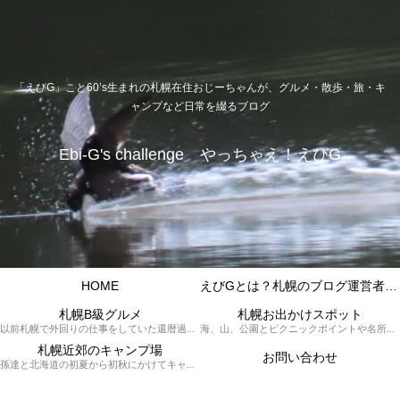
「えびG」こと60’s生まれの札幌在住おじーちゃんが、グルメ・散歩・旅・キ
ャンプなど日常を綴るブログ
Ebi-G's challenge やっちゃえ！えびG
HOME
えびGとは？札幌のブログ運営者プロフィール
札幌B級グルメ
札幌お出かけスポット
以前札幌で外回りの仕事をしていた還暦過ぎブロガー「えびG」がランチ（サラリーマンランチ、サラメシ）を中心に、おそば、ラーメン、中華、日替わりランチを「札幌Bグルメ」と題してレポートしているブログカテゴリーのページです。現在は定年後の再雇用で札幌中とはいかなまでも会社の近くのすすきの界隈や家のある札幌市南区を中心に徘徊しております。
海、山、公園とピクニックポイントや名所、旧跡などなど、、、、、札幌はもとより郊外の無理なく日帰りでいって帰ってこれるお出かけスポットを孫っち達（小学５、３年生、幼稚園年長さんの３人）とえびGがお出かけをして紹介しているページです。
札幌近郊のキャンプ場
お問い合わせ
孫達と北海道の初夏から初秋にかけてキャンプに出かけます。キャンプ場情報だったり料理だったり花火や遊びに虫取りとまさに「やっちゃえ！えびG」やりたい放題のブログです。