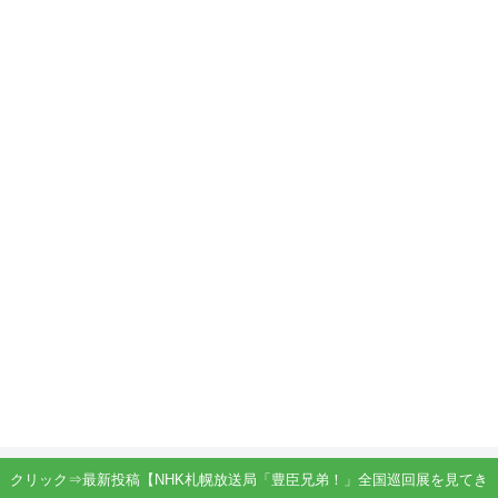
クリック⇒最新投稿【NHK札幌放送局「豊臣兄弟！」全国巡回展を見てき