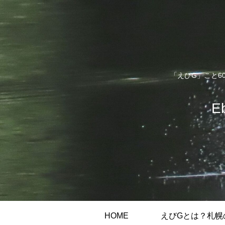
「えびG」こと6
E
HOME