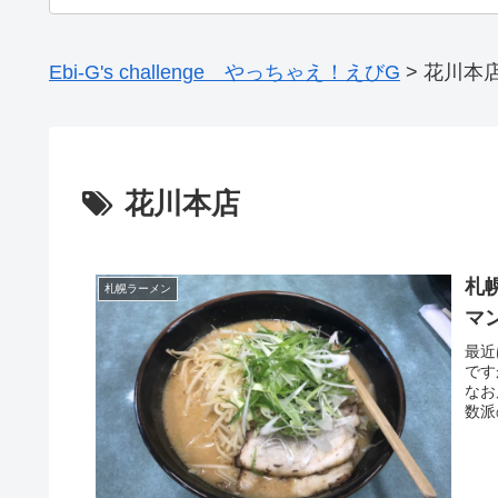
Ebi-G's challenge やっちゃえ！えびG
>
花川本
花川本店
札
札幌ラーメン
マ
最近
です
なお
数派