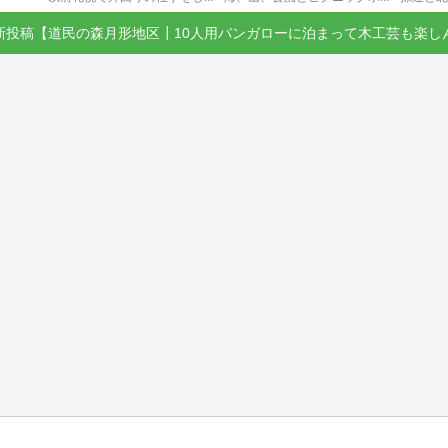
新投稿【道民の森月形地区┃10人用バンガローに泊まって木工芸も楽し