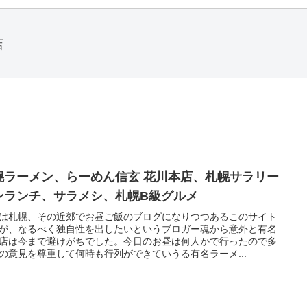
店
幌ラーメン、らーめん信玄 花川本店、札幌サラリー
ンランチ、サラメシ、札幌B級グルメ
は札幌、その近郊でお昼ご飯のブログになりつつあるこのサイト
が、なるべく独自性を出したいというブロガー魂から意外と有名
店は今まで避けがちでした。今日のお昼は何人かで行ったので多
の意見を尊重して何時も行列ができていうる有名ラーメ...