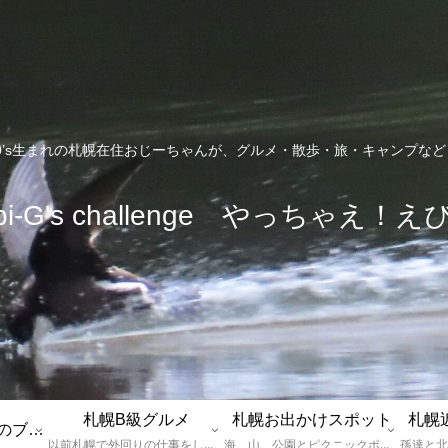
0’s生まれの札幌在住おじーちゃんが、グルメ・散歩・旅・キャンプな
bi-G's challenge やっちゃえ！え
札幌B級グルメ
札幌お出かけスポット
札幌
えびGとは？札幌のブログ運営者プロフィール
以前札幌で外回りの仕事をしていた還暦過ぎブロガー「えびG」がランチ（サラリーマンランチ、サラメシ）を中心に、おそば、ラーメン、中華、日替わりランチを「札幌Bグルメ」と題してレポートしているブログカテゴリーのページです。現在は定年後の再雇用で札幌中とはいかなまでも会社の近くのすすきの界隈や家のある札幌市南区を中心に徘徊しております。
海、山、公園とピクニックポイントや名所、旧跡などなど、、、、、札幌はもとより郊外の無理なく日帰りでいって帰ってこれるお出かけスポットを孫っち達（小学５、３年生、幼稚園年長さんの３人）とえびGがお出かけをして紹介しているページです。