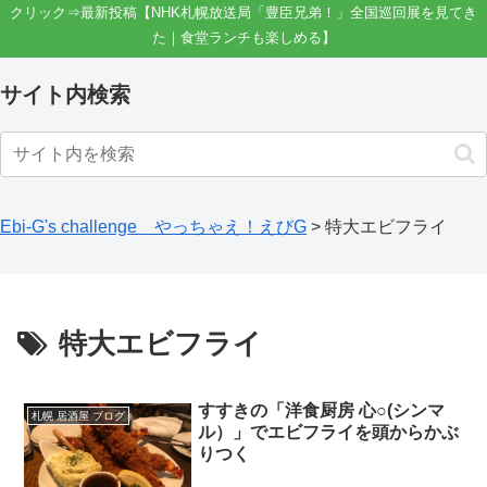
クリック⇒最新投稿【NHK札幌放送局「豊臣兄弟！」全国巡回展を見てき
た｜食堂ランチも楽しめる】
サイト内検索
Ebi-G's challenge やっちゃえ！えびG
>
特大エビフライ
特大エビフライ
すすきの「洋食厨房 心○(シンマ
札幌 居酒屋 ブログ
ル）」でエビフライを頭からかぶ
りつく