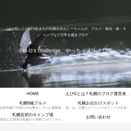
「えびG」こと60’s生まれの札幌在住おじーちゃんが、グルメ・散歩・旅・キ
ャンプなど日常を綴るブログ
Ebi-G's challenge やっちゃえ！えびG
HOME
えびGとは？札幌のブログ運営者プロフィール
札幌B級グルメ
札幌お出かけスポット
以前札幌で外回りの仕事をしていた還暦過ぎブロガー「えびG」がランチ（サラリーマンランチ、サラメシ）を中心に、おそば、ラーメン、中華、日替わりランチを「札幌Bグルメ」と題してレポートしているブログカテゴリーのページです。現在は定年後の再雇用で札幌中とはいかなまでも会社の近くのすすきの界隈や家のある札幌市南区を中心に徘徊しております。
海、山、公園とピクニックポイントや名所、旧跡などなど、、、、、札幌はもとより郊外の無理なく日帰りでいって帰ってこれるお出かけスポットを孫っち達（小学５、３年生、幼稚園年長さんの３人）とえびGがお出かけをして紹介しているページです。
札幌近郊のキャンプ場
お問い合わせ
孫達と北海道の初夏から初秋にかけてキャンプに出かけます。キャンプ場情報だったり料理だったり花火や遊びに虫取りとまさに「やっちゃえ！えびG」やりたい放題のブログです。