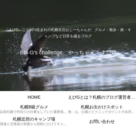
「えびG」こと60’s生まれの札幌在住おじーちゃんが、グルメ・散歩・旅・キ
ャンプなど日常を綴るブログ
Ebi-G's challenge やっちゃえ！えびG
HOME
えびGとは？札幌のブログ運営者プロフィール
札幌B級グルメ
札幌お出かけスポット
以前札幌で外回りの仕事をしていた還暦過ぎブロガー「えびG」がランチ（サラリーマンランチ、サラメシ）を中心に、おそば、ラーメン、中華、日替わりランチを「札幌Bグルメ」と題してレポートしているブログカテゴリーのページです。現在は定年後の再雇用で札幌中とはいかなまでも会社の近くのすすきの界隈や家のある札幌市南区を中心に徘徊しております。
海、山、公園とピクニックポイントや名所、旧跡などなど、、、、、札幌はもとより郊外の無理なく日帰りでいって帰ってこれるお出かけスポットを孫っち達（小学５、３年生、幼稚園年長さんの３人）とえびGがお出かけをして紹介しているページです。
札幌近郊のキャンプ場
お問い合わせ
孫達と北海道の初夏から初秋にかけてキャンプに出かけます。キャンプ場情報だったり料理だったり花火や遊びに虫取りとまさに「やっちゃえ！えびG」やりたい放題のブログです。