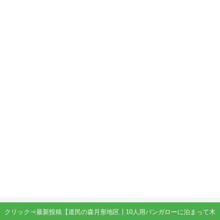
クリック⇒最新投稿【道民の森月形地区┃10人用バンガローに泊まって木