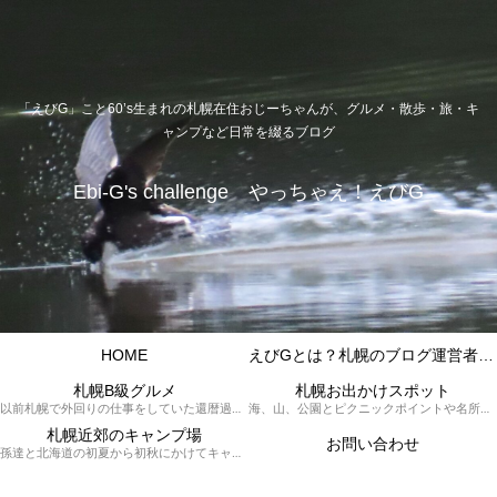
「えびG」こと60’s生まれの札幌在住おじーちゃんが、グルメ・散歩・旅・キ
ャンプなど日常を綴るブログ
Ebi-G's challenge やっちゃえ！えびG
HOME
えびGとは？札幌のブログ運営者プロフィール
札幌B級グルメ
札幌お出かけスポット
以前札幌で外回りの仕事をしていた還暦過ぎブロガー「えびG」がランチ（サラリーマンランチ、サラメシ）を中心に、おそば、ラーメン、中華、日替わりランチを「札幌Bグルメ」と題してレポートしているブログカテゴリーのページです。現在は定年後の再雇用で札幌中とはいかなまでも会社の近くのすすきの界隈や家のある札幌市南区を中心に徘徊しております。
海、山、公園とピクニックポイントや名所、旧跡などなど、、、、、札幌はもとより郊外の無理なく日帰りでいって帰ってこれるお出かけスポットを孫っち達（小学５、３年生、幼稚園年長さんの３人）とえびGがお出かけをして紹介しているページです。
札幌近郊のキャンプ場
お問い合わせ
孫達と北海道の初夏から初秋にかけてキャンプに出かけます。キャンプ場情報だったり料理だったり花火や遊びに虫取りとまさに「やっちゃえ！えびG」やりたい放題のブログです。