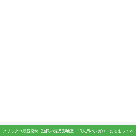
クリック⇒最新投稿【道民の森月形地区┃10人用バンガローに泊まって木