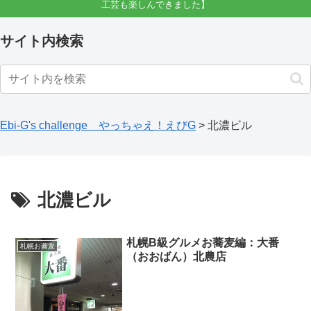
工芸も楽しんできました】
サイト内検索
Ebi-G's challenge やっちゃえ！えびG
>
北濃ビル
北濃ビル
札幌B級グルメお蕎麦編：大番
札幌お蕎麦
（おおばん）北農店