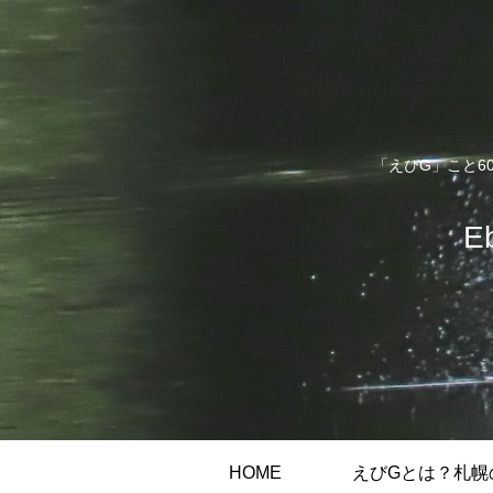
「えびG」こと6
E
HOME