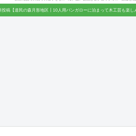
新投稿【道民の森月形地区┃10人用バンガローに泊まって木工芸も楽し