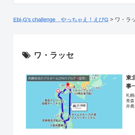
Ebi-G's challenge やっちゃえ！えびG
>
ワ・ラ
ワ・ラッセ
東
札幌在住のブロガーえびGのブログ（徒然）
事
札幌
青森
井農