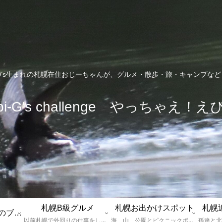
0’s生まれの札幌在住おじーちゃんが、グルメ・散歩・旅・キャンプな
bi-G's challenge やっちゃえ！え
札幌B級グルメ
札幌お出かけスポット
札幌
えびGとは？札幌のブログ運営者プロフィール
以前札幌で外回りの仕事をしていた還暦過ぎブロガー「えびG」がランチ（サラリーマンランチ、サラメシ）を中心に、おそば、ラーメン、中華、日替わりランチを「札幌Bグルメ」と題してレポートしているブログカテゴリーのページです。現在は定年後の再雇用で札幌中とはいかなまでも会社の近くのすすきの界隈や家のある札幌市南区を中心に徘徊しております。
海、山、公園とピクニックポイントや名所、旧跡などなど、、、、、札幌はもとより郊外の無理なく日帰りでいって帰ってこれるお出かけスポットを孫っち達（小学５、３年生、幼稚園年長さんの３人）とえびGがお出かけをして紹介しているページです。