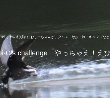
0’s生まれの札幌在住おじーちゃんが、グルメ・散歩・旅・キャンプな
bi-G's challenge やっちゃえ！え