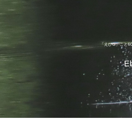
「えびG」こと6
E