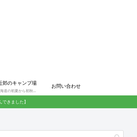
近郊のキャンプ場
お問い合わせ
孫達と北海道の初夏から初秋にかけてキャンプに出かけます。キャンプ場情報だったり料理だったり花火や遊びに虫取りとまさに「やっちゃえ！えびG」やりたい放題のブログです。
んできました】