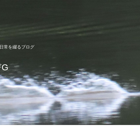
ど日常を綴るブログ
びG