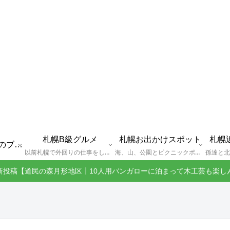
札幌B級グルメ
札幌お出かけスポット
札幌
えびGとは？札幌のブログ運営者プロフィール
以前札幌で外回りの仕事をしていた還暦過ぎブロガー「えびG」がランチ（サラリーマンランチ、サラメシ）を中心に、おそば、ラーメン、中華、日替わりランチを「札幌Bグルメ」と題してレポートしているブログカテゴリーのページです。現在は定年後の再雇用で札幌中とはいかなまでも会社の近くのすすきの界隈や家のある札幌市南区を中心に徘徊しております。
海、山、公園とピクニックポイントや名所、旧跡などなど、、、、、札幌はもとより郊外の無理なく日帰りでいって帰ってこれるお出かけスポットを孫っち達（小学５、３年生、幼稚園年長さんの３人）とえびGがお出かけをして紹介しているページです。
新投稿【道民の森月形地区┃10人用バンガローに泊まって木工芸も楽し