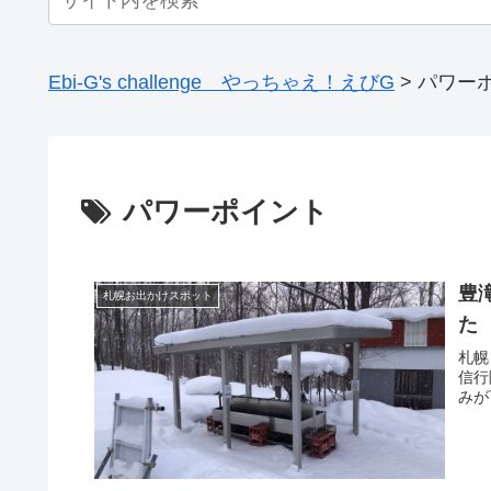
Ebi-G's challenge やっちゃえ！えびG
>
パワー
パワーポイント
豊
札幌お出かけスポット
た
札幌
信行
みが