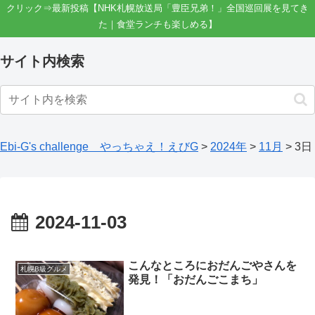
クリック⇒最新投稿【NHK札幌放送局「豊臣兄弟！」全国巡回展を見てき
た｜食堂ランチも楽しめる】
サイト内検索
Ebi-G's challenge やっちゃえ！えびG
>
2024年
>
11月
>
3日
2024-11-03
こんなところにおだんごやさんを
札幌B級グルメ
発見！「おだんごこまち」