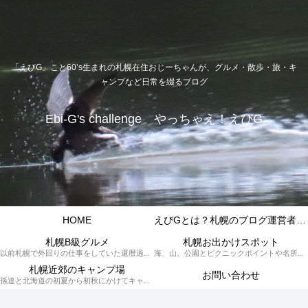
「えびG」こと60’s生まれの札幌在住おじーちゃんが、グルメ・散歩・旅・キ
ャンプなど日常を綴るブログ
Ebi-G's challenge やっちゃえ！えびG
HOME
えびGとは？札幌のブログ運営者プロフィール
札幌B級グルメ
札幌お出かけスポット
以前札幌で外回りの仕事をしていた還暦過ぎブロガー「えびG」がランチ（サラリーマンランチ、サラメシ）を中心に、おそば、ラーメン、中華、日替わりランチを「札幌Bグルメ」と題してレポートしているブログカテゴリーのページです。現在は定年後の再雇用で札幌中とはいかなまでも会社の近くのすすきの界隈や家のある札幌市南区を中心に徘徊しております。
海、山、公園とピクニックポイントや名所、旧跡などなど、、、、、札幌はもとより郊外の無理なく日帰りでいって帰ってこれるお出かけスポットを孫っち達（小学５、３年生、幼稚園年長さんの３人）とえびGがお出かけをして紹介しているページです。
札幌近郊のキャンプ場
お問い合わせ
孫達と北海道の初夏から初秋にかけてキャンプに出かけます。キャンプ場情報だったり料理だったり花火や遊びに虫取りとまさに「やっちゃえ！えびG」やりたい放題のブログです。